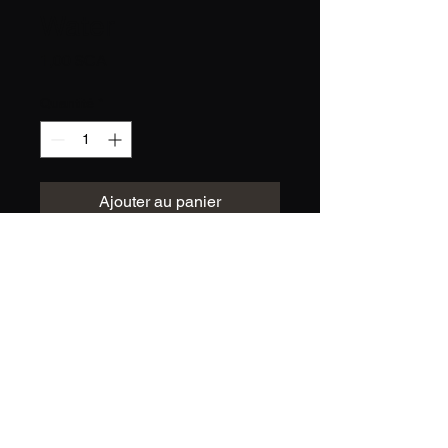
Water
Prix
1,00 $CA
Quantité
*
Ajouter au panier
Votre premier cours est
offert — sans engagement,
just come roll !
Réserver maintenant