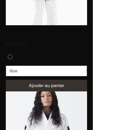
Gi Youth
Prix
95,00 $CA
Ajouter au panier